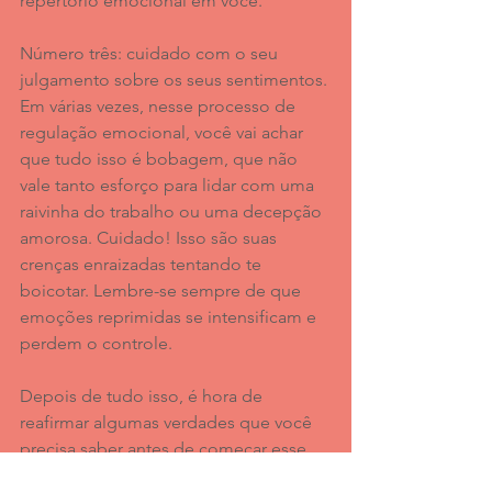
repertório emocional em você.
Número três: cuidado com o seu 
julgamento sobre os seus sentimentos. 
Em várias vezes, nesse processo de 
regulação emocional, você vai achar 
que tudo isso é bobagem, que não 
vale tanto esforço para lidar com uma 
raivinha do trabalho ou uma decepção 
amorosa. Cuidado! Isso são suas 
crenças enraizadas tentando te 
boicotar. Lembre-se sempre de que 
emoções reprimidas se intensificam e 
perdem o controle. 
Depois de tudo isso, é hora de 
reafirmar algumas verdades que você 
precisa saber antes de começar esse 
processo todo: não se envergonhe de 