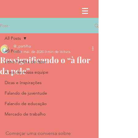
Post
All Posts
@_partilha
All Posts
28 de mai. de 2020
3 min de leitura
Ressignificando o “à flor
Jeito Partilha de fazer
da pele”
A voz da nossa equipe
Dicas e Inspirações
Falando de juventude
Falando de educação
Mercado de trabalho
Começar uma conversa sobre 