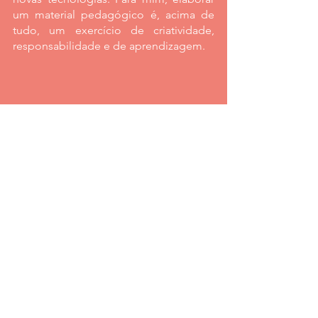
um material pedagógico é, acima de 
tudo, um exercício de criatividade, 
responsabilidade e de aprendizagem.
A voz da nossa equipe
Falando de educação
Ver tudo
Posts recentes