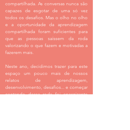
compartilhada. As conversas nunca são 
capazes de esgotar de uma só vez 
todos os desafios. Mas o olho no olho 
e a oportunidade da aprendizagem 
compartilhada foram suficientes para 
que as pessoas saíssem da roda 
valorizando o que fazem e motivadas a 
fazerem mais.
Neste ano, decidimos trazer para este 
espaço um pouco mais de nossos 
relatos de aprendizagem, 
desenvolvimento, desafios... e começar 
contando dessa roda foi energizante 
demais! Viva a educação! Viva a escola 
pública de qualidade! Viva as rodas! 
Minha gratidão aos parceiros e 
participantes por esse começo de ano 
potente!