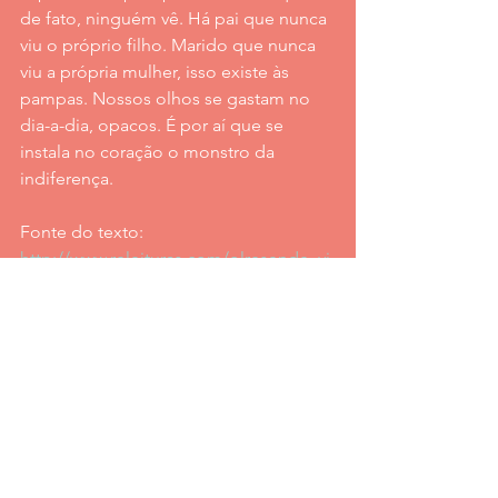
de fato, ninguém vê. Há pai que nunca 
viu o próprio filho. Marido que nunca 
viu a própria mulher, isso existe às 
pampas. Nossos olhos se gastam no 
dia-a-dia, opacos. É por aí que se 
instala no coração o monstro da 
indiferença.
Fonte do texto: 
http://www.releituras.com/olresende_vi
sta.asp
Jeito Partilha de fazer
Ver tudo
Posts recentes